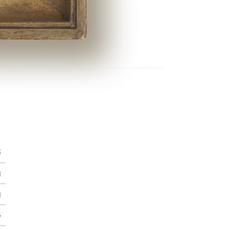
3
g
g
G